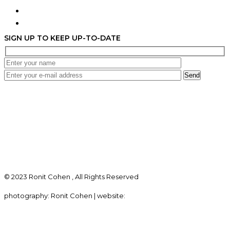
Contact
Accessibility Statement
SIGN UP TO KEEP UP-TO-DATE
Send
+972 54-216-2901
lovelyronit@gmail.com
Terms of Use
Privacy
© 2023 Ronit Cohen , All Rights Reserved
photography: Ronit Cohen | website:
looki