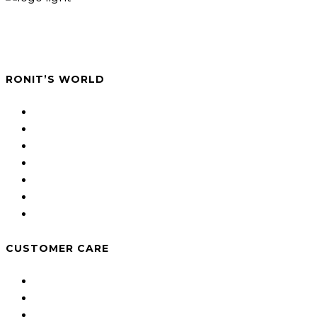
A studio for photography art and contemporary
paper jewellery.
RONIT’S WORLD
About
Jewellery shop
Photography
Projects
Hand Made Jewellery
Workshop
Blog
CUSTOMER CARE
Shipping and Returns
Terms & Conditions
Privacy Policy