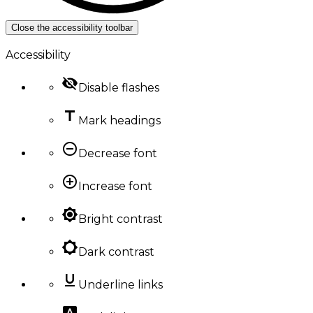
Close the accessibility toolbar
Accessibility
visibility_off
Disable flashes
title
Mark headings
remove_circle_outline
Decrease font
add_circle_outline
Increase font
brightness_high
Bright contrast
brightness_low
Dark contrast
format_underlined
Underline links
font_download