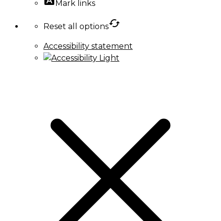
Mark links
cached
Reset all options
Accessibility statement