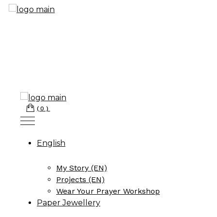
Skip
to
the
content
(0)
English
My Story (EN)
Projects (EN)
Wear Your Prayer Workshop
Paper Jewellery