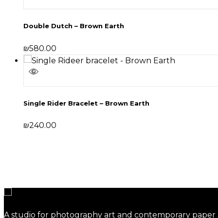
Double Dutch – Brown Earth
₪
580.00
Single Rider Bracelet – Brown Earth
₪
240.00
A studio for photography art and contemporary paper 