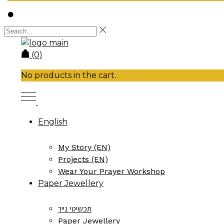
(0)
No products in the cart.
English
My Story (EN)
Projects (EN)
Wear Your Prayer Workshop
Paper Jewellery
תכשיטי נייר
Paper Jewellery