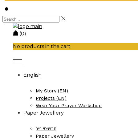
(0)
No products in the cart.
English
My Story (EN)
Projects (EN)
Wear Your Prayer Workshop
Paper Jewellery
תכשיטי נייר
Paper Jewellery