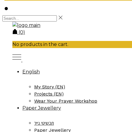
(0)
No products in the cart.
English
My Story (EN)
Projects (EN)
Wear Your Prayer Workshop
Paper Jewellery
תכשיטי נייר
Paper Jewellery